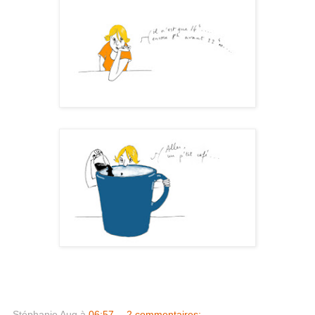
Stéphanie Aug
à
06:57
2 commentaires: