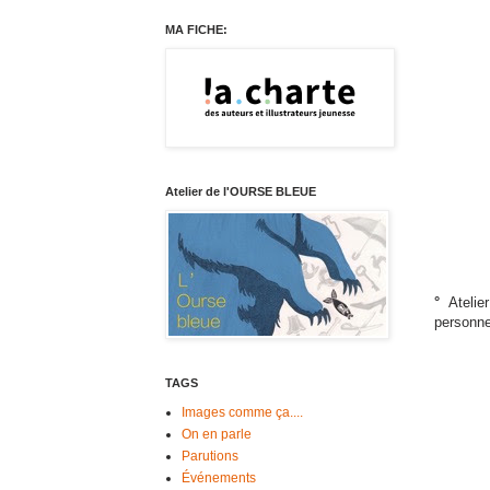
MA FICHE:
Atelier de l'OURSE BLEUE
°
Atelier
personne
TAGS
Images comme ça....
On en parle
Parutions
Événements