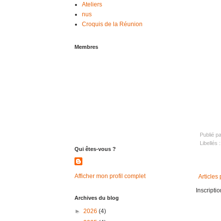
Ateliers
nus
Croquis de la Réunion
Membres
Publié p
Libellés 
Qui êtes-vous ?
Afficher mon profil complet
Articles
Inscriptio
Archives du blog
►
2026
(4)