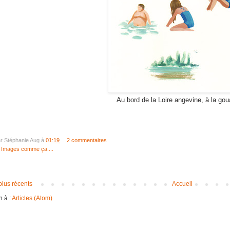
Au bord de la Loire angevine, à la gou
ar
Stéphanie Aug
à
01:19
2 commentaires
:
Images comme ça....
 plus récents
Accueil
n à :
Articles (Atom)