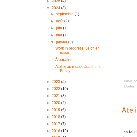
►
2025
(4)
▼
2024
(8)
►
septembre
(1)
►
août
(2)
►
juin
(1)
►
mai
(1)
▼
janvier
(3)
Work in progress: Le chien
russe
À paraitre!
Atelier au musée Joachim du
Bellay
Publié p
►
2023
(5)
Libellés 
►
2022
(10)
►
2021
(3)
►
2020
(4)
Atel
►
2019
(6)
►
2018
(7)
►
2017
(7)
►
2016
(19)
Les feuil