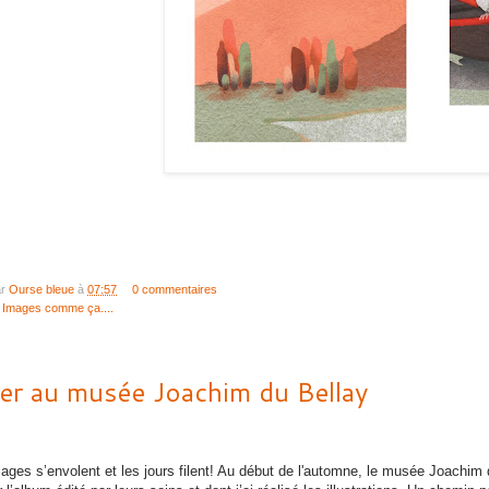
ar
Ourse bleue
à
07:57
0 commentaires
:
Images comme ça....
ier au musée Joachim du Bellay
lages s’envolent et les jours filent! Au début de l'automne, le musée Joachim du