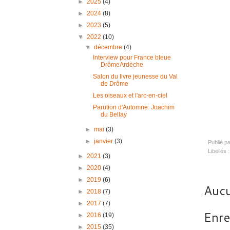
►
2025
(4)
►
2024
(8)
►
2023
(5)
▼
2022
(10)
▼
décembre
(4)
Interview pour France bleue
DrômeArdèche
Salon du livre jeunesse du Val
de Drôme
Les oiseaux et l'arc-en-ciel
Parution d'Automne: Joachim
du Bellay
►
mai
(3)
►
janvier
(3)
Publié p
Libellés 
►
2021
(3)
►
2020
(4)
►
2019
(6)
Aucu
►
2018
(7)
►
2017
(7)
Enre
►
2016
(19)
►
2015
(35)