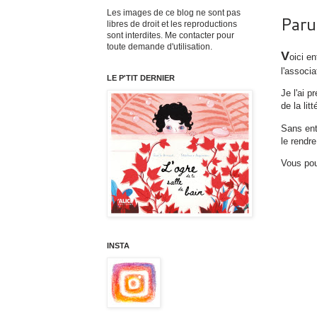
Les images de ce blog ne sont pas
Paru
libres de droit et les reproductions
sont interdites. Me contacter pour
toute demande d'utilisation.
V
oici en
l'associ
LE P'TIT DERNIER
Je l'ai 
de la lit
Sans ent
le rendr
Vous pou
INSTA