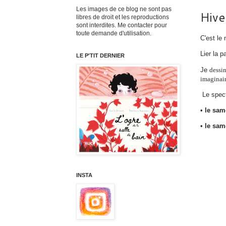
Les images de ce blog ne sont pas
Hive
libres de droit et les reproductions
sont interdites. Me contacter pour
toute demande d'utilisation.
C'est le
Lier la p
LE P'TIT DERNIER
Je
dessin
imaginair
Le spect
•
le sam
•
le same
INSTA