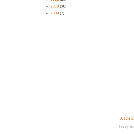
►
2010
(36)
►
2009
(7)
Article p
Inscriptio