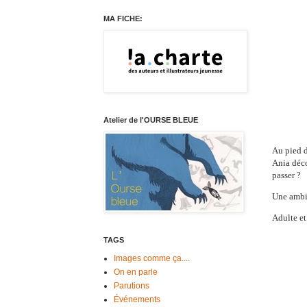
MA FICHE:
Atelier de l'OURSE BLEUE
Au pied d
Ania déco
passer ?
Une ambia
Adulte et
TAGS
Images comme ça....
On en parle
Parutions
Événements